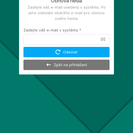
Obnova hesla
Zadejte váš e-mail uvedený v systému. Po
jeho odeslání obdržíte e-mail pro obnovu
svého hesla.
Zadejte váš e-mail v systému
*
Odeslat
Zpět na přihlášení