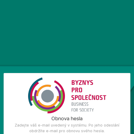
Obnova hesla
Zadejte váš e-mail uvedený v systému. Po jeho odeslání
obdržíte e-mail pro obnovu svého hesla.